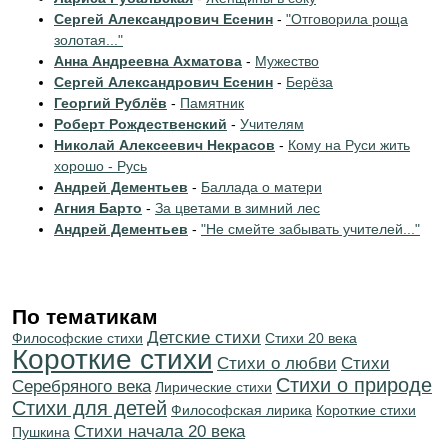
Сергей Александрович Есенин
-
"Отговорила роща
золотая..."
Анна Андреевна Ахматова
-
Мужество
Сергей Александрович Есенин
-
Берёза
Георгий Рублёв
-
Памятник
Роберт Рождественский
-
Учителям
Николай Алексеевич Некрасов
-
Кому на Руси жить
хорошо - Русь
Андрей Дементьев
-
Баллада о матери
Агния Барто
-
За цветами в зимний лес
Андрей Дементьев
-
"Не смейте забывать учителей..."
По тематикам
Детские стихи
Философские стихи
Стихи 20 века
Короткие стихи
Стихи о любви
Cтихи
Стихи о природе
Серебряного века
Лирические стихи
Стихи для детей
Философская лирика
Короткие стихи
Cтихи начала 20 века
Пушкина