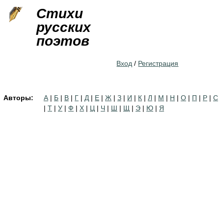
Jump to navigation
Стихи
русских
поэтов
Вход
/
Регистрация
Авторы:
А
|
Б
|
В
|
Г
|
Д
|
Е
|
Ж
|
З
|
И
|
К
|
Л
|
М
|
Н
|
О
|
П
|
Р
|
С
|
Т
|
У
|
Ф
|
Х
|
Ц
|
Ч
|
Ш
|
Щ
|
Э
|
Ю
|
Я