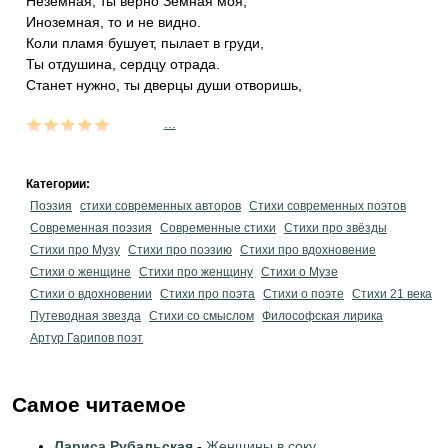
Неземная, ты верно Земная моя,
Иноземная, то и не видно.
Коли пламя бушует, пылает в груди,
Ты отдушина, сердцу отрада.
Станет нужно, ты дверцы души отворишь,
...
Категории:
Поэзия
стихи современных авторов
Стихи современных поэтов
Современная поэзия
Современные стихи
Стихи про звёзды
Стихи про Музу
Стихи про поэзию
Стихи про вдохновение
Стихи о женщине
Стихи про женщину
Стихи о Музе
Стихи о вдохновении
Стихи про поэта
Стихи о поэте
Стихи 21 века
Путеводная звезда
Стихи со смыслом
Философская лирика
Артур Гарипов поэт
Самое читаемое
Лариса Рубальская
-
Женщины в соку