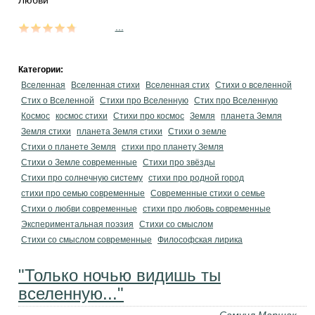
Любви
...
Категории:
Вселенная
Вселенная стихи
Вселенная стих
Стихи о вселенной
Стих о Вселенной
Стихи про Вселенную
Стих про Вселенную
Космос
космос стихи
Стихи про космос
Земля
планета Земля
Земля стихи
планета Земля стихи
Стихи о земле
Стихи о планете Земля
стихи про планету Земля
Стихи о Земле современные
Стихи про звёзды
Стихи про солнечную систему
стихи про родной город
стихи про семью современные
Современные стихи о семье
Стихи о любви современные
стихи про любовь современные
Экспериментальная поэзия
Стихи со смыслом
Стихи со смыслом современные
Философская лирика
"Только ночью видишь ты
вселенную..."