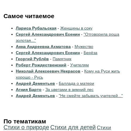
Самое читаемое
Лариса Рубальская
-
Женщины в соку
Сергей Александрович Есенин
-
"Отговорила роща
золотая..."
Анна Андреевна Ахматова
-
Мужество
Сергей Александрович Есенин
-
Берёза
Георгий Рублёв
-
Памятник
Роберт Рождественский
-
Учителям
Николай Алексеевич Некрасов
-
Кому на Руси жить
хорошо - Русь
Андрей Дементьев
-
Баллада о матери
Агния Барто
-
За цветами в зимний лес
Андрей Дементьев
-
"Не смейте забывать учителей..."
По тематикам
Стихи о природе
Стихи для детей
Cтихи