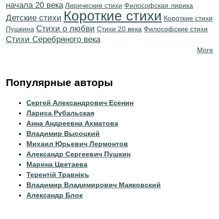
начала 20 века
Лирические стихи
Философская лирика
Короткие стихи
Детские стихи
Короткие стихи
Стихи о любви
Пушкина
Стихи 20 века
Философские стихи
Cтихи Серебряного века
More
Популярные авторы
Сергей Александрович Есенин
Лариса Рубальская
Анна Андреевна Ахматова
Владимир Высоцкий
Михаил Юрьевич Лермонтов
Александр Сергеевич Пушкин
Марина Цветаева
Терентiй Травнiкъ
Владимир Владимирович Маяковский
Александр Блок