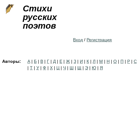
Jump to navigation
Стихи
русских
поэтов
Вход
/
Регистрация
Авторы:
А
|
Б
|
В
|
Г
|
Д
|
Е
|
Ж
|
З
|
И
|
К
|
Л
|
М
|
Н
|
О
|
П
|
Р
|
С
|
Т
|
У
|
Ф
|
Х
|
Ц
|
Ч
|
Ш
|
Щ
|
Э
|
Ю
|
Я