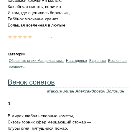
Касаемся крючьями малых,
Как лёгкая смерть, величин.
И там, где сцепились бирюльки,
Ребёнок молчанье хранит,
Большая вселенная в люльке
...
Категории:
Образные стихи Мандельштама
Наважденье
Бирюльки
Вселенная
Вечность
Венок сонетов
Максимилиан Александрович Волошин
1
В мирах любви неверные кометы,
Сквозь горних сфер мерцающий стожар —
Клубы огня, мятущийся пожар,