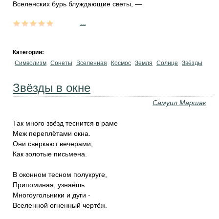
Вселенских бурь блуждающие светы, —
...
Категории:
Символизм
Сонеты
Вселенная
Космос
Земля
Солнце
Звёзды
Звёзды в окне
Самуил Маршак
Так много звёзд теснится в раме
Меж переплётами окна.
Они сверкают вечерами,
Как золотые письмена.
В оконном тесном полукруге,
Припоминая, узнаёшь
Многоугольники и дуги -
Вселенной огненный чертёж.