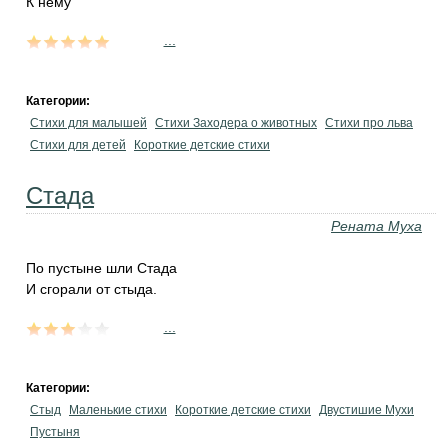
К нему
...
Категории:
Стихи для малышей
Стихи Заходера о животных
Стихи про льва
Стихи для детей
Короткие детские стихи
Стада
Рената Муха
По пустыне шли Стада
И сгорали от стыда.
...
Категории:
Стыд
Маленькие стихи
Короткие детские стихи
Двустишие Мухи
Пустыня