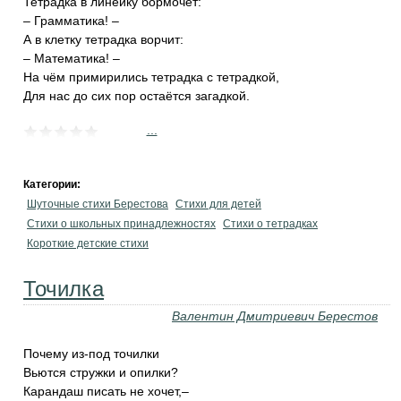
Тетрадка в линейку бормочет:
– Грамматика! –
А в клетку тетрадка ворчит:
– Математика! –
На чём примирились тетрадка с тетрадкой,
Для нас до сих пор остаётся загадкой.
...
Категории:
Шуточные стихи Берестова
Стихи для детей
Стихи о школьных принадлежностях
Стихи о тетрадках
Короткие детские стихи
Точилка
Валентин Дмитриевич Берестов
Почему из-под точилки
Вьются стружки и опилки?
Карандаш писать не хочет,–