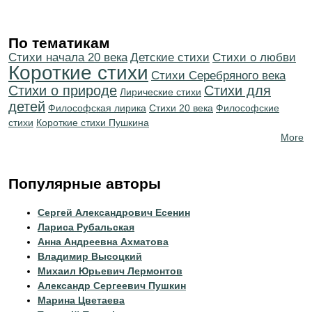
По тематикам
Cтихи начала 20 века
Детские стихи
Стихи о любви
Короткие стихи
Cтихи Серебряного века
Стихи о природе
Стихи для
Лирические стихи
детей
Философская лирика
Стихи 20 века
Философские
стихи
Короткие стихи Пушкина
More
Популярные авторы
Сергей Александрович Есенин
Лариса Рубальская
Анна Андреевна Ахматова
Владимир Высоцкий
Михаил Юрьевич Лермонтов
Александр Сергеевич Пушкин
Марина Цветаева