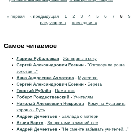
Pages
« первая
‹ предыдущая
1
2
3
4
5
6
7
8
9
следующая ›
последняя »
Самое читаемое
Лариса Рубальская
-
Женщины в соку
Сергей Александрович Есенин
-
"Отговорила роща
золотая..."
Анна Андреевна Ахматова
-
Мужество
Сергей Александрович Есенин
-
Берёза
Георгий Рублёв
-
Памятник
Роберт Рождественский
-
Учителям
Николай Алексеевич Некрасов
-
Кому на Руси жить
хорошо - Русь
Андрей Дементьев
-
Баллада о матери
Агния Барто
-
За цветами в зимний лес
Андрей Дементьев
-
"Не смейте забывать учителей..."