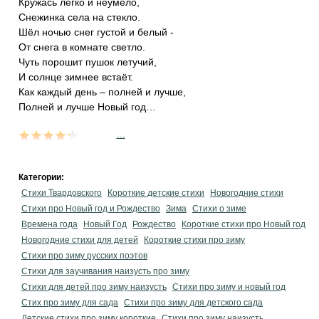
Кружась легко и неумело,
Снежинка села на стекло.
Шёл ночью снег густой и белый -
От снега в комнате светло.
Чуть порошит пушок летучий,
И солнце зимнее встаёт.
Как каждый день – полней и лучше,
Полней и лучше Новый год…
...
Категории:
Стихи Твардовского
Короткие детские стихи
Новогодние стихи
Стихи про Новый год и Рождество
Зима
Стихи о зиме
Времена года
Новый Год
Рождество
Короткие стихи про Новый год
Новогодние стихи для детей
Короткие стихи про зиму
Стихи про зиму русских поэтов
Стихи для заучивания наизусть про зиму
Стихи для детей про зиму наизусть
Стихи про зиму и новый год
Стих про зиму для сада
Стихи про зиму для детского сада
Детские стихи про зиму короткие
Стихи про зиму наизусть