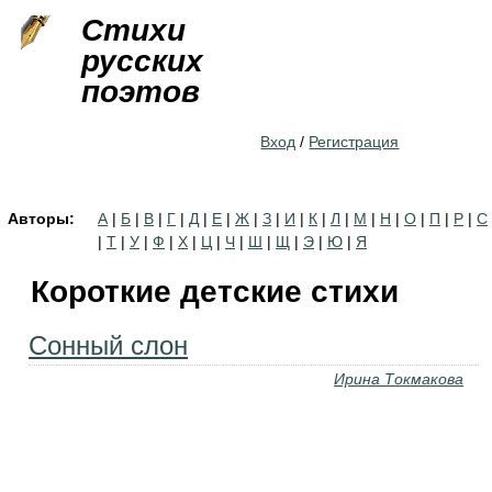
Jump to navigation
Стихи
русских
поэтов
Вход
/
Регистрация
Авторы:
А
|
Б
|
В
|
Г
|
Д
|
Е
|
Ж
|
З
|
И
|
К
|
Л
|
М
|
Н
|
О
|
П
|
Р
|
С
|
Т
|
У
|
Ф
|
Х
|
Ц
|
Ч
|
Ш
|
Щ
|
Э
|
Ю
|
Я
Короткие детские стихи
Сонный слон
Ирина Токмакова