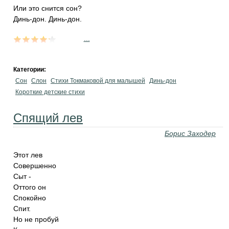
Или это снится сон?
Динь-дон. Динь-дон.
...
Категории:
Сон
Слон
Стихи Токмаковой для малышей
Динь-дон
Короткие детские стихи
Спящий лев
Борис Заходер
Этот лев
Совершенно
Сыт -
Оттого он
Спокойно
Спит.
Но не пробуй