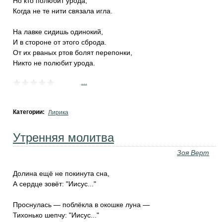
Но кто полюбит урода,
Когда не те нити связала игла.
На лавке сидишь одинокий,
И в стороне от этого сброда.
От их рваных ртов болят перепонки,
Никто не полюбит урода.
...
Категории:
Лирика
Утренняя молитва
Зоя Верт
Долина ещё не покинута сна,
А сердце зовёт: "Иисус..."
Проснулась — поблёкла в окошке луна —
Тихонько шепчу: "Иисус..."