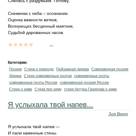
Слилась с раздумьем. Потому,
Снежинки с неба – осознание.
Оценка важности витков,
Волнующих бесценный маятник,
Судьбой дарованных часов.
...
Категории:
Поэзия
Стихи о природе
Пейзажная лирика
Современная поэзия
Лирика
Стихи современных поэтов
современные поэты
современные поэты России
современная поэзия России
Стихи о зиме
Стихи про зиму
стихи Артура Гарипова о зиме
Я услыхала твой напев...
Зоя Верт
Я услыхала твой напев —
И пали каменные стены.