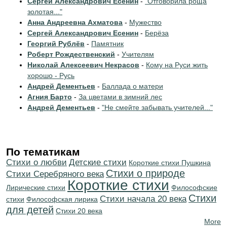
Сергей Александрович Есенин
-
"Отговорила роща
золотая..."
Анна Андреевна Ахматова
-
Мужество
Сергей Александрович Есенин
-
Берёза
Георгий Рублёв
-
Памятник
Роберт Рождественский
-
Учителям
Николай Алексеевич Некрасов
-
Кому на Руси жить
хорошо - Русь
Андрей Дементьев
-
Баллада о матери
Агния Барто
-
За цветами в зимний лес
Андрей Дементьев
-
"Не смейте забывать учителей..."
По тематикам
Стихи о любви
Детские стихи
Короткие стихи Пушкина
Стихи о природе
Cтихи Серебряного века
Короткие стихи
Лирические стихи
Философские
Стихи
Cтихи начала 20 века
стихи
Философская лирика
для детей
Стихи 20 века
More