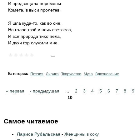
И предвещала перемены
Комета, в выси пролетев.
Я шла куда-то, как во сне,
На голос твой и ночь светлела,
И вся природа тихо пела,
И духи гор служили мне.
...
Категории:
Поэзия
Лирика
Творчество
Муза
Вдохновение
Pages
« первая
‹ предыдущая
…
2
3
4
5
6
7
8
9
10
Самое читаемое
Лариса Рубальская
-
Женщины в соку