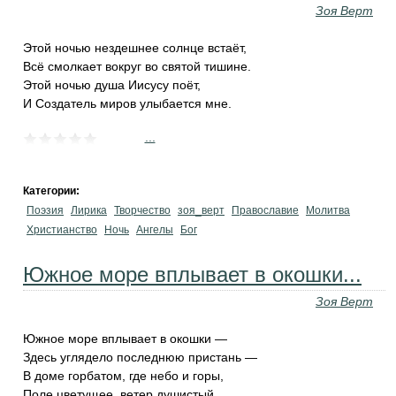
Зоя Верт
Этой ночью нездешнее солнце встаёт,
Всё смолкает вокруг во святой тишине.
Этой ночью душа Иисусу поёт,
И Создатель миров улыбается мне.
...
Категории:
Поэзия
Лирика
Творчество
зоя_верт
Православие
Молитва
Христианство
Ночь
Ангелы
Бог
Южное море вплывает в окошки...
Зоя Верт
Южное море вплывает в окошки —
Здесь углядело последнюю пристань —
В доме горбатом, где небо и горы,
Поле цветущее, ветер душистый.