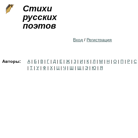
Jump to navigation
Стихи
русских
поэтов
Вход
/
Регистрация
Авторы:
А
|
Б
|
В
|
Г
|
Д
|
Е
|
Ж
|
З
|
И
|
К
|
Л
|
М
|
Н
|
О
|
П
|
Р
|
С
|
Т
|
У
|
Ф
|
Х
|
Ц
|
Ч
|
Ш
|
Щ
|
Э
|
Ю
|
Я