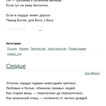
Он — тропинка к селеньям вечным,
Если тут не живу беспечно,
Если в сердце лежит дорога
Перед Богом, для Бога, к Богу.
...
Категории:
Поэзия
Лирика
Творчество
Христианство
Православие
новый_год
Сердце
Зоя Верт
Усталое сердце годами-невзгодами трёпано,
Любовью и болью, обманом лукавых людей.
Как старая вещь — перелатано да перештопано,
Как чучельный плащ — полиняло от частых дождей.