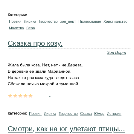
Категории:
Поэзия
Лирика
Творчество
зоя_верт
Православие
Христианство
Молитва
Вера
Сказка про козу.
Зоя Верт
Жила была коза. Нет, нет - не Дереза.
В деревне ее звали Марианной.
Но как-то раз коза куда глядят глаза
Сбежала ночью мокрой и туманной.
...
Категории:
Поэзия
Лирика
Творчество
Сказка
Юмор
История
Смотри, как на юг улетают птицы...