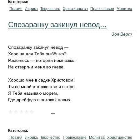
Категории:
Поэзия
Лирика
Творчество
Христианство
Православие
Молитва
Спозаранку закинул невод...
Зоя Верт
Спозаранку закинул невод —
Хороша для Тебя рыбёшка?
Изменюсь — потерпи немножко!
Не отвергни меня во гневе.
Хорошо мне в садке Христовом!
Ты со мной в торжестве и в горе.
Я Тебя называю морем,
Где дрейфую в потоках новых.
...
Категории:
Поэзия
Лирика
Творчество
Православие
Молитва
Христианство