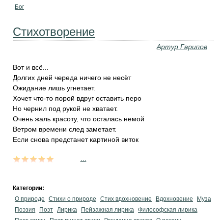
Бог
Стихотворение
Артур Гарипов
Вот и всё...
Долгих дней череда ничего не несёт
Ожидание лишь угнетает.
Хочет что-то порой вдруг оставить перо
Но чернил под рукой не хватает.
Очень жаль красоту, что осталась немой
Ветром времени след заметает.
Если снова предстанет картиной виток
...
Категории:
О природе
Стихи о природе
Стих вдохновение
Вдохновение
Муза
Поэзия
Поэт
Лирика
Пейзажная лирика
Философская лирика