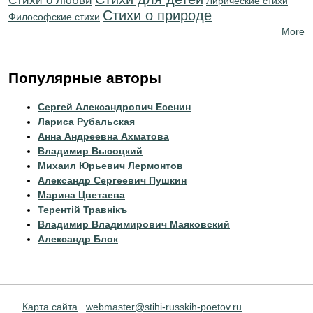
Стихи о любви
Лирические стихи
Стихи о природе
Философские стихи
More
Популярные авторы
Сергей Александрович Есенин
Лариса Рубальская
Анна Андреевна Ахматова
Владимир Высоцкий
Михаил Юрьевич Лермонтов
Александр Сергеевич Пушкин
Марина Цветаева
Терентiй Травнiкъ
Владимир Владимирович Маяковский
Александр Блок
Карта сайта
webmaster@stihi-russkih-poetov.ru