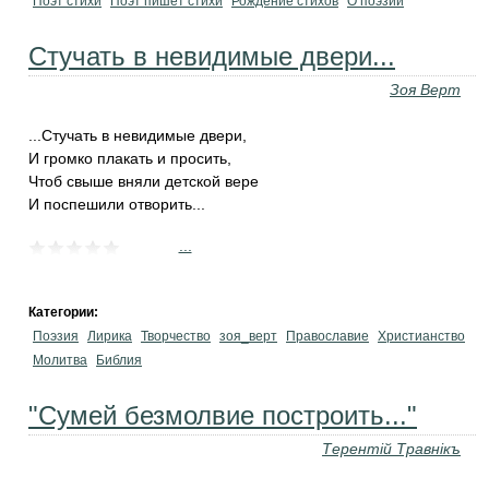
Поэт стихи
Поэт пишет стихи
Рождение стихов
О поэзии
Стучать в невидимые двери...
Зоя Верт
...Стучать в невидимые двери,
И громко плакать и просить,
Чтоб свыше вняли детской вере
И поспешили отворить...
...
Категории:
Поэзия
Лирика
Творчество
зоя_верт
Православие
Христианство
Молитва
Библия
"Сумей безмолвие построить..."
Терентiй Травнiкъ