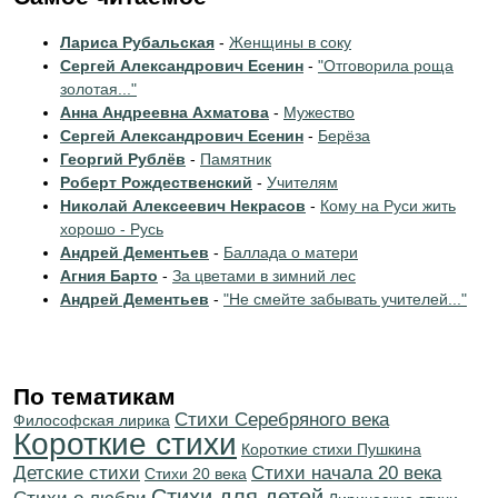
Лариса Рубальская
-
Женщины в соку
Сергей Александрович Есенин
-
"Отговорила роща
золотая..."
Анна Андреевна Ахматова
-
Мужество
Сергей Александрович Есенин
-
Берёза
Георгий Рублёв
-
Памятник
Роберт Рождественский
-
Учителям
Николай Алексеевич Некрасов
-
Кому на Руси жить
хорошо - Русь
Андрей Дементьев
-
Баллада о матери
Агния Барто
-
За цветами в зимний лес
Андрей Дементьев
-
"Не смейте забывать учителей..."
По тематикам
Cтихи Серебряного века
Философская лирика
Короткие стихи
Короткие стихи Пушкина
Детские стихи
Cтихи начала 20 века
Стихи 20 века
Стихи для детей