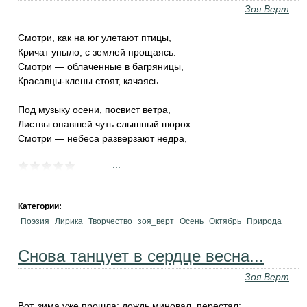
Зоя Верт
Смотри, как на юг улетают птицы,
Кричат уныло, с землей прощаясь.
Смотри — облаченные в багряницы,
Красавцы-клены стоят, качаясь
Под музыку осени, посвист ветра,
Листвы опавшей чуть слышный шорох.
Смотри — небеса разверзают недра,
...
Категории:
Поэзия
Лирика
Творчество
зоя_верт
Осень
Октябрь
Природа
Снова танцует в сердце весна...
Зоя Верт
Вот, зима уже прошла; дождь миновал, перестал;