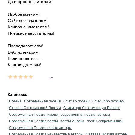
Да и просто зрителям!
Изобретателям!
Сайтов создателям!
Клипов снимателям!
Плейкаст-верстателям!
Преподавателям!
Библиотекарям!
Если появятся —
Книгоиздателям!
...
Категории:
Поэзия
Современная поэзия
Стихи о поэзии
Стихи про поэзию
Стихи о Современной Поэзии
Стихи про Современную Поэзию
Современная Поэзия имена
современная поэзия авторы
Современная Поэзия поэты
поэты 21 века
поэты современники
Современная Поэзия новые авторы
Современная Поэзия неизвестные авторы
Сетевая Поэзия авторы