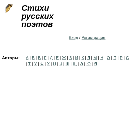
Jump to navigation
Стихи
русских
поэтов
Вход
/
Регистрация
Авторы:
А
|
Б
|
В
|
Г
|
Д
|
Е
|
Ж
|
З
|
И
|
К
|
Л
|
М
|
Н
|
О
|
П
|
Р
|
С
|
Т
|
У
|
Ф
|
Х
|
Ц
|
Ч
|
Ш
|
Щ
|
Э
|
Ю
|
Я