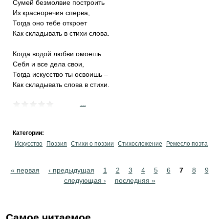
Сумей безмолвие построить
Из красноречия сперва,
Тогда оно тебе откроет
Как складывать в стихи слова.
Когда водой любви омоешь
Себя и все дела свои,
Тогда искусство ты освоишь –
Как складывать слова в стихи.
...
Категории:
Искусство
Поэзия
Стихи о поэзии
Стихосложение
Ремесло поэта
Pages
« первая
‹ предыдущая
1
2
3
4
5
6
7
8
9
следующая ›
последняя »
Самое читаемое