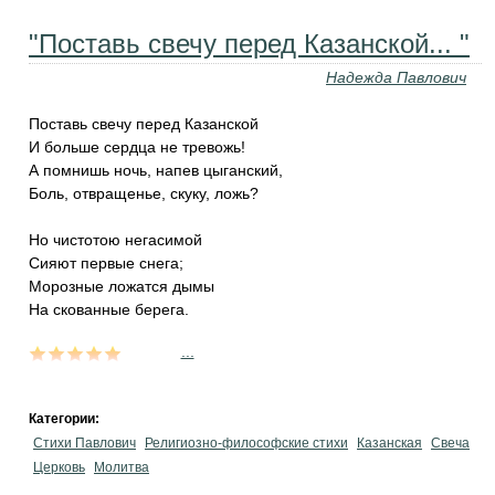
"Поставь свечу перед Казанской... "
Надежда Павлович
Поставь свечу перед Казанской
И больше сердца не тревожь!
А помнишь ночь, напев цыганский,
Боль, отвращенье, скуку, ложь?
Но чистотою негасимой
Сияют первые снега;
Морозные ложатся дымы
На скованные берега.
...
Категории:
Стихи Павлович
Религиозно-философские стихи
Казанская
Свеча
Церковь
Молитва