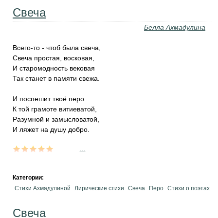
Свеча
Белла Ахмадулина
Всего-то - чтоб была свеча,
Свеча простая, восковая,
И старомодность вековая
Так станет в памяти свежа.
И поспешит твоё перо
К той грамоте витиеватой,
Разумной и замысловатой,
И ляжет на душу добро.
...
Категории:
Стихи Ахмадулиной
Лирические стихи
Свеча
Перо
Стихи о поэтах
Свеча