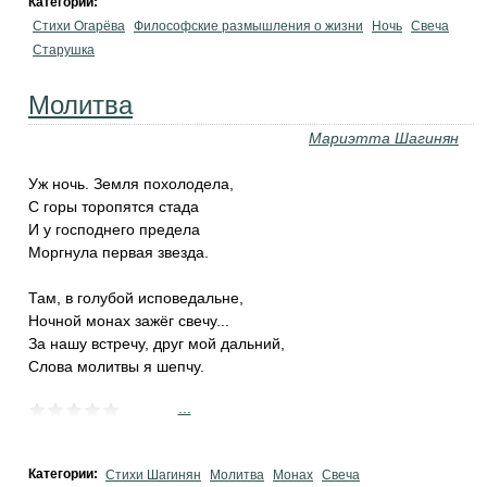
Категории:
Стихи Огарёва
Философские размышления о жизни
Ночь
Свеча
Старушка
Молитва
Мариэтта Шагинян
Уж ночь. Земля похолодела,
С горы торопятся стада
И у господнего предела
Моргнула первая звезда.
Там, в голубой исповедальне,
Ночной монах зажёг свечу...
За нашу встречу, друг мой дальний,
Слова молитвы я шепчу.
...
Категории:
Стихи Шагинян
Молитва
Монах
Свеча