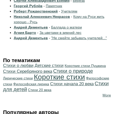
Сергей Александрович Есенин
-
Берёза
Георгий Рублёв
-
Памятник
Роберт Рождественский
-
Учителям
Николай Алексеевич Некрасов
-
Кому на Руси жить
хорошо - Русь
Андрей Дементьев
-
Баллада о матери
Агния Барто
-
За цветами в зимний лес
Андрей Дементьев
-
"Не смейте забывать учителей..."
По тематикам
Стихи о любви
Детские стихи
Короткие стихи Пушкина
Стихи о природе
Cтихи Серебряного века
Короткие стихи
Лирические стихи
Философские
Стихи
Cтихи начала 20 века
стихи
Философская лирика
для детей
Стихи 20 века
More
Популярные авторы