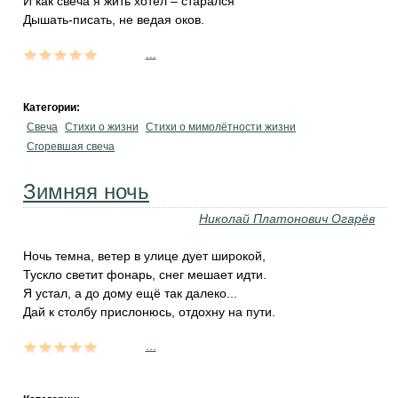
И как свеча я жить хотел – старался
Дышать-писать, не ведая оков.
...
Категории:
Свеча
Стихи о жизни
Стихи о мимолётности жизни
Сгоревшая свеча
Зимняя ночь
Николай Платонович Огарёв
Ночь темна, ветер в улице дует широкой,
Тускло светит фонарь, снег мешает идти.
Я устал, а до дому ещё так далеко...
Дай к столбу прислонюсь, отдохну на пути.
...