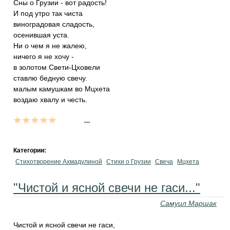
Сны о Грузии - вот радость!
И под утро так чиста
виноградовая сладость,
осенившая уста.
Ни о чем я не жалею,
ничего я не хочу -
в золотом Свети-Цховели
ставлю бедную свечу.
малым камушкам во Мцхета
воздаю хвалу и честь.
...
Категории:
Стихотворение Ахмадулиной
Стихи о Грузии
Свеча
Мцхета
"Чистой и ясной свечи не гаси..."
Самуил Маршак
Чистой и ясной свечи не гаси,