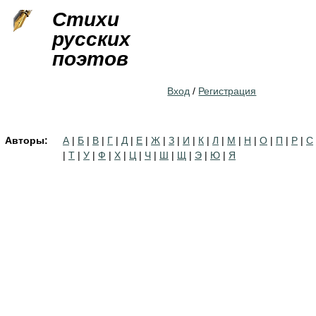
Jump to navigation
Стихи
русских
поэтов
Вход
/
Регистрация
Авторы:
А
|
Б
|
В
|
Г
|
Д
|
Е
|
Ж
|
З
|
И
|
К
|
Л
|
М
|
Н
|
О
|
П
|
Р
|
С
|
Т
|
У
|
Ф
|
Х
|
Ц
|
Ч
|
Ш
|
Щ
|
Э
|
Ю
|
Я