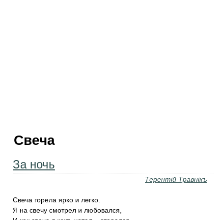
Свеча
За ночь
Терентiй Травнiкъ
Свеча горела ярко и легко.
Я на свечу смотрел и любовался,