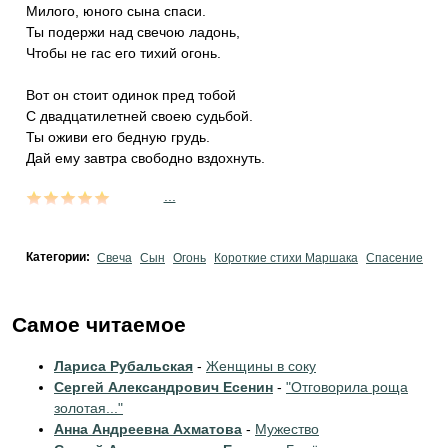
Милого, юного сына спаси.
Ты подержи над свечою ладонь,
Чтобы не гас его тихий огонь.
Вот он стоит одинок пред тобой
С двадцатилетней своею судьбой.
Ты оживи его бедную грудь.
Дай ему завтра свободно вздохнуть.
...
Категории:
Свеча
Сын
Огонь
Короткие стихи Маршака
Спасение
Самое читаемое
Лариса Рубальская
-
Женщины в соку
Сергей Александрович Есенин
-
"Отговорила роща
золотая..."
Анна Андреевна Ахматова
-
Мужество