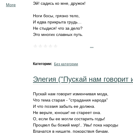
Эй! садись ко мне, дружок!
More
Ноги босы, грязно тело,
И едва прикрыта грудь…
Не стыдися! что за дело?
Это многих славных путь.
...
Категории:
Без категории
Элегия ("Пускай нам говорит 
Пускай нам говорит изменчивая мода,
Что тема старая - "страдания народа"
И что поэзия забыть ее должна.
Не верьте, юноши! не стареет она.
О, если бы ее могли состарить годы!
Процвел бы божий мир!.. Увы! пока народы
Влачатся в нищете, покорствуя бичам,