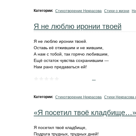
Категории:
Стихотворение Некрасова
Стихи о жизни
Н
Я не люблю иронии твоей
Я не люблю иронии твоей.
Оставь её отжившим и не жившим,
А нам с тобой, так горячо любившим,
Ещё остаток чувства сохранившим —
Нам рано предаваться ей!
...
Категории:
Стихотворение Некрасова
Стихи Некрасова 
«Я посетил твоё кладбище…
Я посетил твоё кладбище,
Подруга трудных, трудных дней!