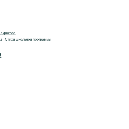
Некрасова
де
Стихи школьной программы
я