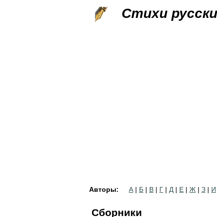
Стихи русск
Авторы:
А
|
Б
|
В
|
Г
|
Д
|
Е
|
Ж
|
З
|
И
Сборники