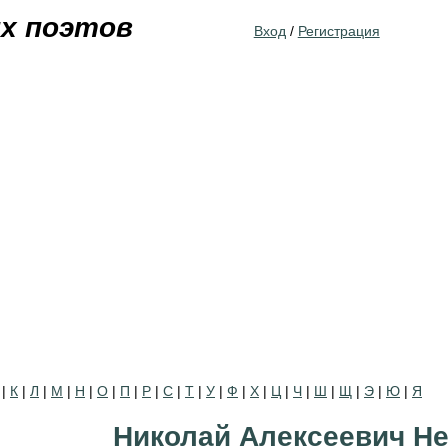
Jump to navigation
их поэтов
Вход
/
Регистрация
|
К
|
Л
|
М
|
Н
|
О
|
П
|
Р
|
С
|
Т
|
У
|
Ф
|
Х
|
Ц
|
Ч
|
Ш
|
Щ
|
Э
|
Ю
|
Я
Николай Алексеевич Н