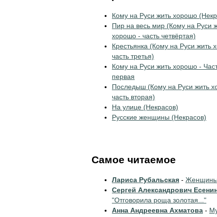
Кому на Руси жить хорошо (Некр
Пир на весь мир (Кому на Руси 
хорошо - часть четвёртая)
Крестьянка (Кому на Руси жить 
часть третья)
Кому на Руси жить хорошо - Час
первая
Последыш (Кому на Руси жить х
часть вторая)
На улице (Некрасов)
Русские женщины (Некрасов)
Самое читаемое
Лариса Рубальская
-
Женщины 
Сергей Александрович Есени
"Отговорила роща золотая..."
Анна Андреевна Ахматова
-
Му