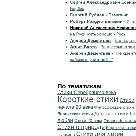
Сергей Александрович Есени
Берёза
Георгий Рублёв
-
Памятник
Роберт Рождественский
-
Учи
Николай Алексеевич Некрасо
на Руси жить хорошо - Русь
Андрей Дементьев
-
Баллада о
Агния Барто
-
За цветами в зим
Андрей Дементьев
-
"Не смейт
забывать учителей..."
По тематикам
Cтихи Серебряного века
Короткие стихи
Cтихи
начала 20 века
Философские стихи
Детские стихи
Ст
Лирические стихи
любви
Стихи 20 века
Философская л
Стихи о природе
Короткие стих
Стихи для детей
Пушкина