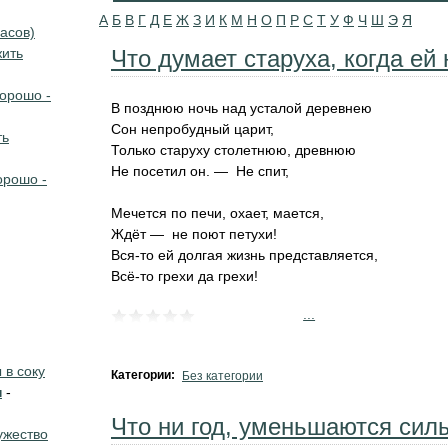
А
Б
В
Г
Д
Е
Ж
З
И
К
М
Н
О
П
Р
С
Т
У
Ф
Ч
Ш
Э
Я
асов)
жить
Что думает старуха, когда ей 
хорошо -
В позднюю ночь над усталой деревнею
Сон непробудный царит,
ть
Только старуху столетнюю, древнюю
Не посетил он. — Не спит,
орошо -
Мечется по печи, охает, мается,
Ждёт — не поют петухи!
Вся-то ей долгая жизнь представляется,
Всё-то грехи да грехи!
...
в соку
Категории:
Без категории
н
-
Что ни год, уменьшаются силы
жество