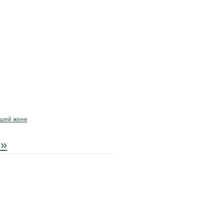
ршей жене
…»