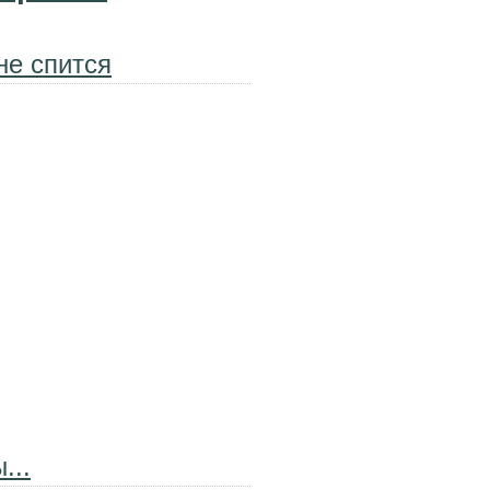
не спится
...