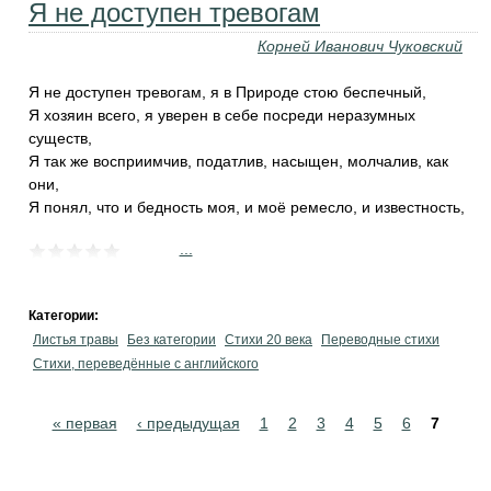
Я не доступен тревогам
Корней Иванович Чуковский
Я не доступен тревогам, я в Природе стою беспечный,
Я хозяин всего, я уверен в себе посреди неразумных
существ,
Я так же восприимчив, податлив, насыщен, молчалив, как
они,
Я понял, что и бедность моя, и моё ремесло, и известность,
...
Категории:
Листья травы
Без категории
Стихи 20 века
Переводные стихи
Стихи, переведённые с английского
Pages
« первая
‹ предыдущая
1
2
3
4
5
6
7