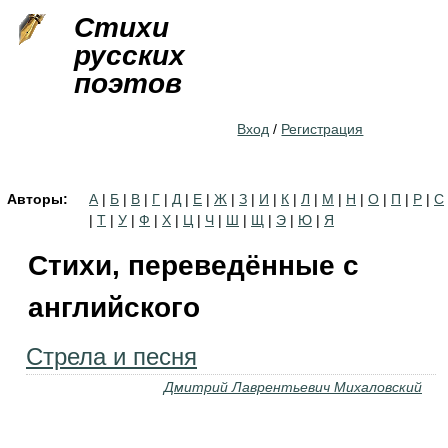
Jump to navigation
Стихи
русских
поэтов
Вход
/
Регистрация
Авторы:
А
|
Б
|
В
|
Г
|
Д
|
Е
|
Ж
|
З
|
И
|
К
|
Л
|
М
|
Н
|
О
|
П
|
Р
|
С
|
Т
|
У
|
Ф
|
Х
|
Ц
|
Ч
|
Ш
|
Щ
|
Э
|
Ю
|
Я
Стихи, переведённые с
английского
Стрела и песня
Дмитрий Лаврентьевич Михаловский