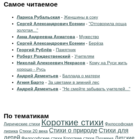
Самое читаемое
Лариса Рубальская
-
Женщины в соку
Сергей Александрович Есенин
-
"Отговорила роща
золотая..."
Анна Андреевна Ахматова
-
Мужество
Сергей Александрович Есенин
-
Берёза
Георгий Рублёв
-
Памятник
Роберт Рождественский
-
Учителям
Николай Алексеевич Некрасов
-
Кому на Руси жить
хорошо - Русь
Андрей Дементьев
-
Баллада о матери
Агния Барто
-
За цветами в зимний лес
Андрей Дементьев
-
"Не смейте забывать учителей..."
По тематикам
Короткие стихи
Лирические стихи
Философская
Стихи о природе
Стихи для
лирика
Стихи 20 века
детей
Детские
Философские стихи
Короткие стихи Пушкина