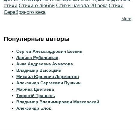
стихи
Стихи о любви
Cтихи начала 20 века
Cтихи
Серебряного века
More
Популярные авторы
Сергей Александрович Есенин
Лариса Рубальская
Анна Андреевна Ахматова
Владимир Высоцкий
Михаил Юрьевич Лермонтов
Александр Сергеевич Пушкин
Марина Цветаева
Терентiй Травнiкъ
Владимир Владимирович Маяковский
Александр Блок