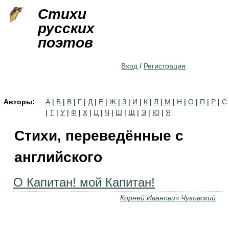
Jump to navigation
Стихи
русских
поэтов
Вход
/
Регистрация
Авторы:
А
|
Б
|
В
|
Г
|
Д
|
Е
|
Ж
|
З
|
И
|
К
|
Л
|
М
|
Н
|
О
|
П
|
Р
|
С
|
Т
|
У
|
Ф
|
Х
|
Ц
|
Ч
|
Ш
|
Щ
|
Э
|
Ю
|
Я
Стихи, переведённые с
английского
О Капитан! мой Капитан!
Корней Иванович Чуковский