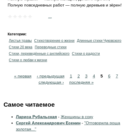
Полную повседневных работ — полную деревьев и зёрен!
...
Категории:
Листья травы
Стихотворение о жизни
Длинные стихи Чуковского
Стихи 20 века
Переводные стихи
Стихи, переведённые с английского
Стихи о радости
Стихи о любви к жизни
Pages
« первая
‹ предыдущая
1
2
3
4
5
6
7
следующая ›
последняя »
Самое читаемое
Лариса Рубальская
-
Женщины в соку
Сергей Александрович Есенин
-
"Отговорила роща
золотая..."