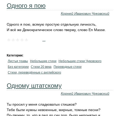
Одного я пою
Корней Иванович Чуковский
Одного я пою, всякую простую отдельную личность,
И всё же Демократическое слово твержу, слово En Masse.
...
Категории:
Листья травы
Небольшие стихи
Небольшие стихи Чуковского
Без категории
Стихи 20 века
Переводные стихи
Стихи, переведённые с английского
Одному штатскому
Корней Иванович Чуковский
Ты просил у меня сладковатых стишков?
Тебе были нужны невоенные, мирные, томные песни?
По-твоему, то, что я пел до сих пор, было непонятно и