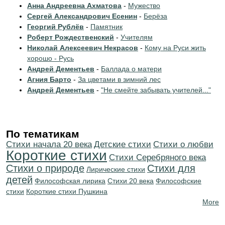
Анна Андреевна Ахматова
-
Мужество
Сергей Александрович Есенин
-
Берёза
Георгий Рублёв
-
Памятник
Роберт Рождественский
-
Учителям
Николай Алексеевич Некрасов
-
Кому на Руси жить
хорошо - Русь
Андрей Дементьев
-
Баллада о матери
Агния Барто
-
За цветами в зимний лес
Андрей Дементьев
-
"Не смейте забывать учителей..."
По тематикам
Cтихи начала 20 века
Детские стихи
Стихи о любви
Короткие стихи
Cтихи Серебряного века
Стихи о природе
Стихи для
Лирические стихи
детей
Философская лирика
Стихи 20 века
Философские
стихи
Короткие стихи Пушкина
More