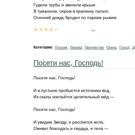
Гудели трубы и звенели крыши.
В туманном, сером в крапинку пальто
Осенний дождь бродил по паркам рыжим.
...
Категории:
Поэзия
Лирика
Творчество
Осень
Город
Д
Посети нас, Господь!
Посети нас, Господь!
И в пустыне пробьются источники вод,
Из скалы изольётся целительный мёд —
Посети нас, Господь!
И увидим Звезду, и рассеется мгла,
Оживит благодать и сердца, и тела —