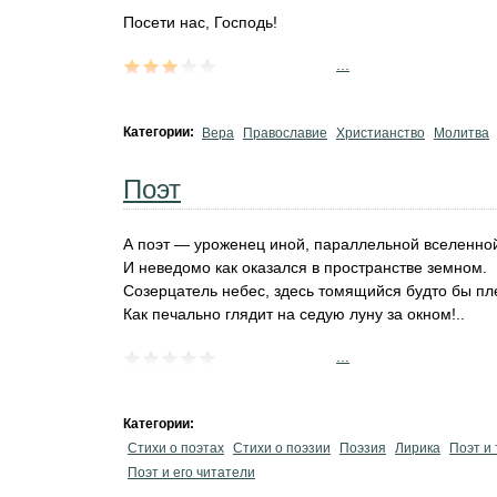
Посети нас, Господь!
...
Категории:
Вера
Православие
Христианство
Молитва
Поэт
А поэт — уроженец иной, параллельной вселенно
И неведомо как оказался в пространстве земном.
Созерцатель небес, здесь томящийся будто бы п
Как печально глядит на седую луну за окном!..
...
Категории:
Стихи о поэтах
Стихи о поэзии
Поэзия
Лирика
Поэт и
Поэт и его читатели