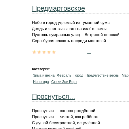
Предмартовское
Небо в город угрюмый из туманной сумы
Дождь и снег высыпает на излёте зимы.
Пустошь сумрачных улиц... Ветряной непокой...
Серо-бурая слякоть посреди мостовой...
...
Категории:
Зима и весна
Февраль
Город
Предчувствие весны
Мар
Непогода
Стихи Зои Верт
Проснуться...
Проснуться — заново рождённой.
Проснуться — чистой, как ребёнок.
С душой бесстрастной, исцелённой.
Мечтаю веточкой зелёной