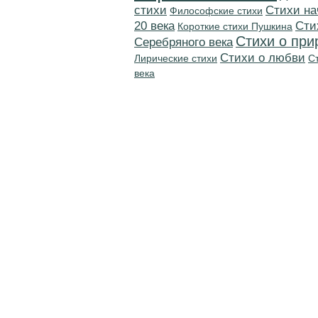
стихи
Cтихи на
Философские стихи
20 века
Cти
Короткие стихи Пушкина
Стихи о при
Серебряного века
Стихи о любви
Лирические стихи
С
века