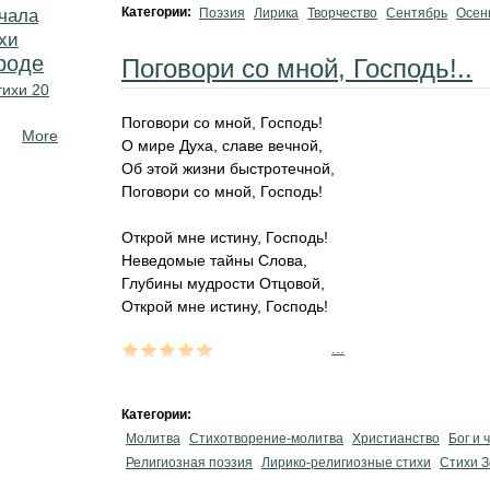
Категории:
чала
Поэзия
Лирика
Творчество
Сентябрь
Осен
хи
роде
Поговори со мной, Господь!..
тихи 20
Поговори со мной, Господь!
More
О мире Духа, славе вечной,
Об этой жизни быстротечной,
Поговори со мной, Господь!
Открой мне истину, Господь!
Неведомые тайны Слова,
Глубины мудрости Отцовой,
Открой мне истину, Господь!
...
Категории:
Молитва
Стихотворение-молитва
Христианство
Бог и 
Религиозная поэзия
Лирико-религиозные стихи
Стихи З