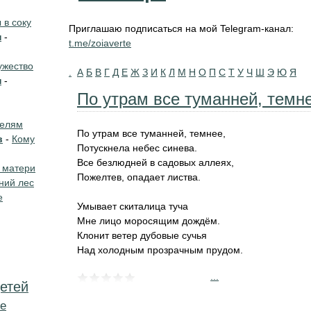
в соку
Приглашаю подписаться на мой Telegram-канал:
н
-
t.me/zoiaverte
жество
.
А
Б
В
Г
Д
Е
Ж
З
И
К
Л
М
Н
О
П
С
Т
У
Ч
Ш
Э
Ю
Я
н
-
По утрам все туманней, темне
телям
По утрам все туманней, темнее,
в
-
Кому
Потускнела небес синева.
Все безлюдней в садовых аллеях,
 матери
Пожелтев, опадает листва.
ний лес
е
Умывает скиталица туча
Мне лицо моросящим дождём.
Клонит ветер дубовые сучья
Над холодным прозрачным прудом.
...
етей
е