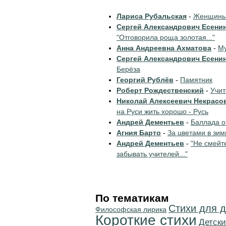
Лариса Рубальская
-
Женщины 
Сергей Александрович Есени
"Отговорила роща золотая..."
Анна Андреевна Ахматова
-
Му
Сергей Александрович Есени
Берёза
Георгий Рублёв
-
Памятник
Роберт Рождественский
-
Учи
Николай Алексеевич Некрасо
на Руси жить хорошо - Русь
Андрей Дементьев
-
Баллада о
Агния Барто
-
За цветами в зим
Андрей Дементьев
-
"Не смейт
забывать учителей..."
По тематикам
Стихи для д
Философская лирика
Короткие стихи
Детски