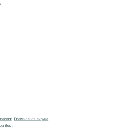
ь
человек
Религиозная лирика
ои Верт