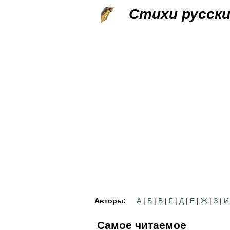
Стихи русск
Авторы:
А
|
Б
|
В
|
Г
|
Д
|
Е
|
Ж
|
З
|
И
Самое читаемое