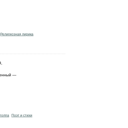
Религиозная лирика
й,
ленный —
 толпа
Поэт и стихи