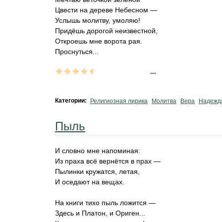
Цвести на дереве Небесном —
Услышь молитву, умоляю!
Придёшь дорогой неизвестной,
Откроешь мне ворота рая.
Проснуться...
...
Категории:
Религиозная лирика
Молитва
Вера
Надежд
Пыль
И словно мне напоминая:
Из праха всё вернётся в прах —
Пылинки кружатся, летая,
И оседают на вещах.
На книги тихо пыль ложится —
Здесь и Платон, и Ориген...