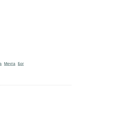
а
Мечта
Бог