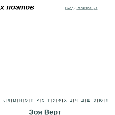
Jump to navigation
их поэтов
Вход
/
Регистрация
|
К
|
Л
|
М
|
Н
|
О
|
П
|
Р
|
С
|
Т
|
У
|
Ф
|
Х
|
Ц
|
Ч
|
Ш
|
Щ
|
Э
|
Ю
|
Я
Зоя Верт